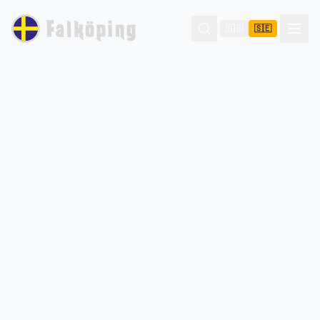
🇬🇧
🇸🇪